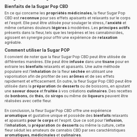
Bienfaits de la Sugar Pop CBD
En ce qui concerne les
propriétés médicinales
, la fleur Sugar Pop
CBD est
reconnue
pour ses effets apaisants et relaxants sur le corps
et l'esprit. Elle peut être utilisée pour soulager le stress, l'
anxiété
et
même certaines douleurs
légères
à modérées. Les
principes actifs
présents dans la fleur, tels que les terpènes et les cannabinoïdes,
agissent en synergie pour offrir une expérience de
relaxation
agréable.
Comment utiliser la Sugar POP
Il convient de noter que la fleur Sugar Pop CBD peut être utilisée de
différentes manières. Elle peut être
infusée
dans une
tisane
pour en
extraire les
bienfaits
relaxants et apaisants. Une autre méthode
populaire est l'
inhalation
de la fleur
séchée
en utilisant une
vaporisation afin de profiter de ses
arômes
et de ses effets
rapidement et efficacement. En outre, la fleur Sugar Pop CBD peut être
utilisée dans la
préparation
de
desserts
ou de boissons, en ajoutant
une
saveur
douce
et
fruitée
à vos créations
culinaires
. Des recettes
de
bonbons
, de
thés
, de
sirops
ou même de
liqueurs
peuvent être
réalisées avec cette fleur.
En conclusion, la fleur Sugar Pop CBD offre une expérience
aromatique
et gustative unique et possède des
bienfaits
relaxants
et apaisants
pour le corps
et l'esprit. Que ce soit pour l'
infusion
,
l'
inhalation
, la
préparation
de
desserts
ou même la culture, cette
fleur séduit les amateurs de cannabis CBD par ses caractéristiques
aromatiques
,
médicinales
et
culinaires
.