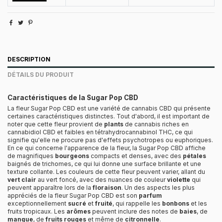
DESCRIPTION
DÉTAILS DU PRODUIT
Caractéristiques de la Sugar Pop CBD
La fleur Sugar Pop CBD est une variété de cannabis CBD qui présente
certaines caractéristiques distinctes. Tout d'abord, il est important de
noter que cette fleur provient de
plants
de cannabis riches en
cannabidiol CBD et faibles en tétrahydrocannabinol THC, ce qui
signifie qu'elle ne procure pas d'effets psychotropes ou euphoriques.
En ce qui concerne l'apparence de la fleur, la Sugar Pop CBD affiche
de magnifiques
bourgeons
compacts et denses, avec des
pétales
baignés de trichomes, ce qui lui donne une surface brillante et une
texture collante. Les couleurs de cette fleur peuvent varier, allant du
vert clair
au vert foncé, avec des nuances de couleur
violette
qui
peuvent apparaître lors de la
floraison
. Un des aspects les plus
appréciés de la fleur Sugar Pop CBD est son
parfum
exceptionnellement
sucré
et
fruité
, qui rappelle les
bonbons
et les
fruits tropicaux. Les
arômes
peuvent inclure des notes de
baies
, de
mangue
, de
fruits rouges
et même de
citronnelle
.