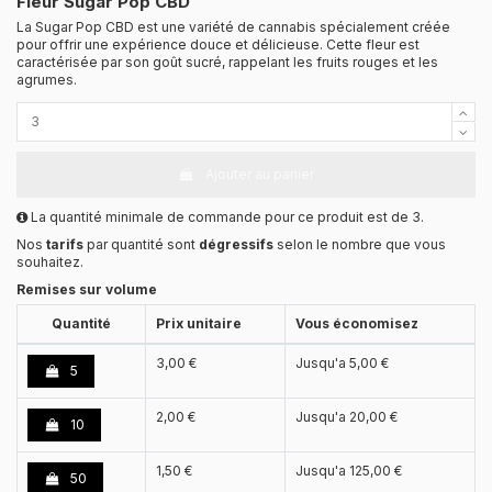
Fleur Sugar Pop CBD
La Sugar Pop CBD est une variété de cannabis spécialement créée
pour offrir une expérience douce et délicieuse. Cette fleur est
caractérisée par son goût sucré, rappelant les fruits rouges et les
agrumes.
Ajouter au panier
La quantité minimale de commande pour ce produit est de 3.
Nos
tarifs
par quantité sont
dégressifs
selon le nombre que vous
souhaitez.
Remises sur volume
Quantité
Prix unitaire
Vous économisez
3,00 €
Jusqu'a
5,00 €
5
2,00 €
Jusqu'a
20,00 €
10
1,50 €
Jusqu'a
125,00 €
50