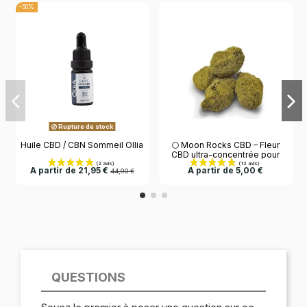
-50%
Rupture de stock
Huile CBD / CBN Sommeil Ollia
🌕 Moon Rocks CBD – Fleur
CBD ultra-concentrée pour
détente intense
A partir de 21,95 €
A partir de 5,00 €
44,90 €
QUESTIONS