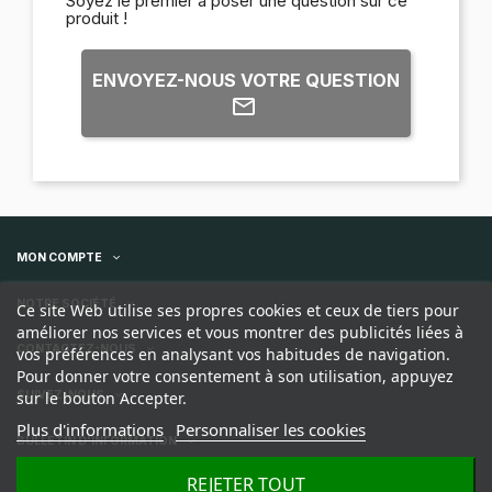
Soyez le premier à poser une question sur ce
produit !
ENVOYEZ-NOUS VOTRE QUESTION
MON COMPTE
NOTRE SOCIÉTÉ
Ce site Web utilise ses propres cookies et ceux de tiers pour
améliorer nos services et vous montrer des publicités liées à
CONTACTEZ-NOUS
vos préférences en analysant vos habitudes de navigation.
Pour donner votre consentement à son utilisation, appuyez
sur le bouton Accepter.
SUIVEZ-NOUS
Plus d'informations
Personnaliser les cookies
BULLETIN D'INFORMATION
REJETER TOUT