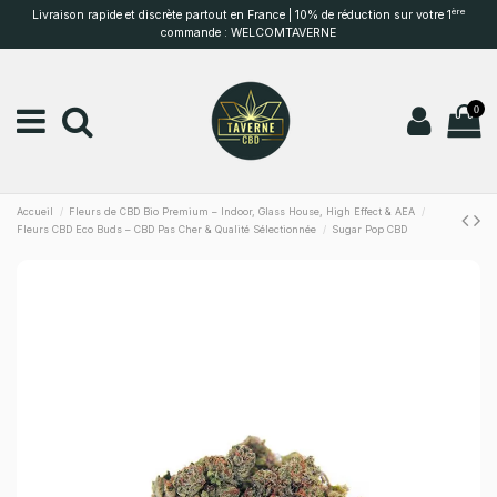
ère
Livraison rapide et discrète partout en France | 10% de réduction sur votre 1
commande : WELCOMTAVERNE
0
Accueil
Fleurs de CBD Bio Premium – Indoor, Glass House, High Effect & AEA
Fleurs CBD Eco Buds – CBD Pas Cher & Qualité Sélectionnée
Sugar Pop CBD