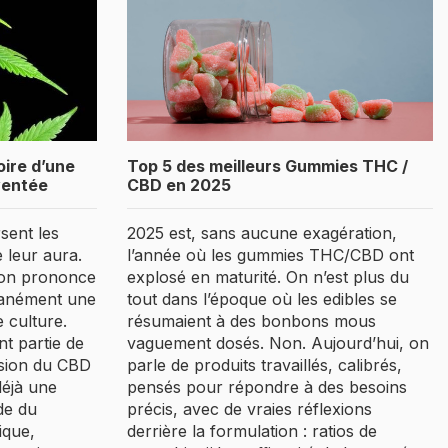
oire d’une
Top 5 des meilleurs Gummies THC /
ventée
CBD en 2025
rsent les
2025 est, sans aucune exagération,
 leur aura.
l’année où les gummies THC/CBD ont
’on prononce
explosé en maturité. On n’est plus du
tanément une
tout dans l’époque où les edibles se
 culture.
résumaient à des bonbons mous
t partie de
vaguement dosés. Non. Aujourd’hui, on
losion du CBD
parle de produits travaillés, calibrés,
déjà une
pensés pour répondre à des besoins
de du
précis, avec de vraies réflexions
ique,
derrière la formulation : ratios de