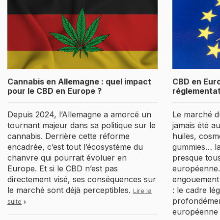
Cannabis en Allemagne : quel impact
CBD en Euro
pour le CBD en Europe ?
réglementat
Depuis 2024, l’Allemagne a amorcé un
Le marché d
tournant majeur dans sa politique sur le
jamais été a
cannabis. Derrière cette réforme
huiles, cosmé
encadrée, c’est tout l’écosystème du
gummies… la
chanvre qui pourrait évoluer en
presque tous
Europe. Et si le CBD n’est pas
européenne.
directement visé, ses conséquences sur
engouement m
le marché sont déjà perceptibles.
: le cadre lé
Lire la
profondément
suite
européenn