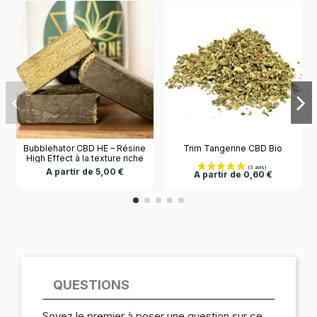
Bubblehator CBD HE – Résine
Trim Tangerine CBD Bio
High Effect à la texture riche
et aux arômes intenses
A partir de 5,00 €
A partir de 0,60 €
QUESTIONS
Soyez le premier à poser une question sur ce