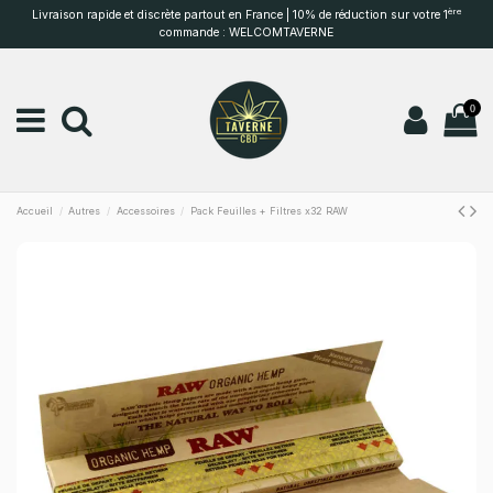
ère
Livraison rapide et discrète partout en France | 10% de réduction sur votre 1
commande : WELCOMTAVERNE
0
Accueil
Autres
Accessoires
Pack Feuilles + Filtres x32 RAW