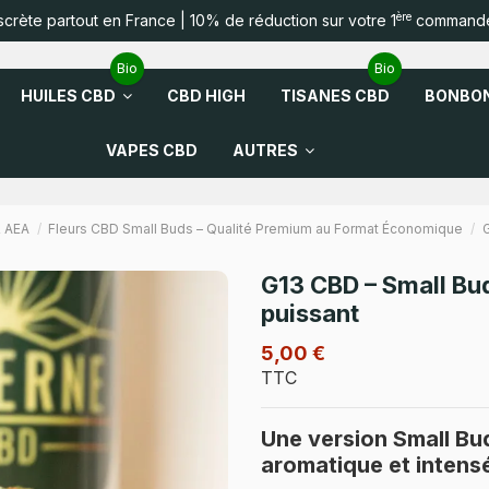
ère
iscrète partout en France | 10% de réduction sur votre 1
commande
Bio
Bio
HUILES CBD
CBD HIGH
TISANES CBD
BONBON
VAPES CBD
AUTRES
& AEA
Fleurs CBD Small Buds – Qualité Premium au Format Économique
G
G13 CBD – Small Bu
puissant
5,00 €
TTC
Une version Small Bu
aromatique et intens