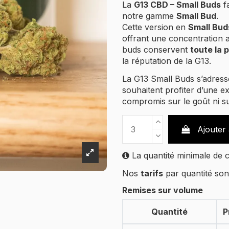
La
G13 CBD – Small Buds
fa
notre gamme
Small Bud
.
Cette version en
Small Bud
offrant une concentration a
buds conservent
toute la 
la réputation de la G13.
La G13 Small Buds s’adress
souhaitent profiter d’une e
compromis sur le goût ni sur
Ajouter
La quantité minimale de 
Nos
tarifs
par quantité so
Remises sur volume
Quantité
P