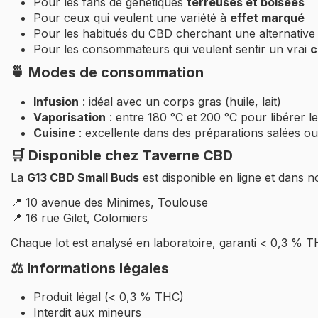
Pour les fans de génétiques
terreuses et boisées
Pour ceux qui veulent une variété à
effet marqué
Pour les habitués du CBD cherchant une alternative
Pour les consommateurs qui veulent sentir un vrai
c
🍵 Modes de consommation
Infusion
: idéal avec un corps gras (huile, lait)
Vaporisation
: entre 180 °C et 200 °C pour libérer l
Cuisine
: excellente dans des préparations salées ou
🛒 Disponible chez Taverne CBD
La
G13 CBD Small Buds
est disponible
en ligne
et dans no
📍
10 avenue des Minimes, Toulouse
📍
16 rue Gilet, Colomiers
Chaque lot est analysé en laboratoire, garanti < 0,3 % 
⚖️ Informations légales
Produit légal (< 0,3 % THC)
Interdit aux mineurs