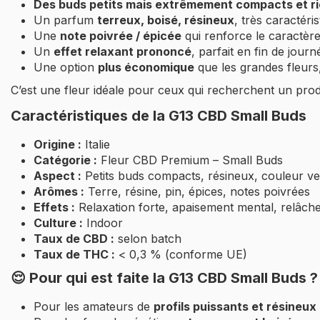
Des buds petits mais extrêmement compacts et r
Un parfum
terreux, boisé, résineux
, très caractéri
Une
note poivrée / épicée
qui renforce le caractère
Un
effet relaxant prononcé
, parfait en fin de journ
Une option
plus économique
que les grandes fleurs
C’est une fleur idéale pour ceux qui recherchent un prod
Caractéristiques de la G13 CBD Small Buds
Origine :
Italie
Catégorie :
Fleur CBD Premium – Small Buds
Aspect :
Petits buds compacts, résineux, couleur ve
Arômes :
Terre, résine, pin, épices, notes poivrées
Effets :
Relaxation forte, apaisement mental, relâc
Culture :
Indoor
Taux de CBD :
selon batch
Taux de THC :
< 0,3 % (conforme UE)
😌 Pour qui est faite la G13 CBD Small Buds ?
Pour les amateurs de
profils puissants et résineux