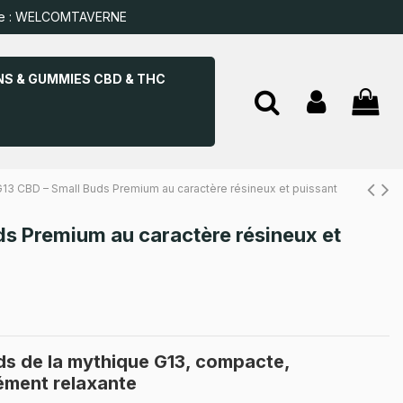
 : WELCOMTAVERNE
S & GUMMIES CBD & THC
13 CBD – Small Buds Premium au caractère résineux et puissant
ds Premium au caractère résineux et
ds de la mythique G13, compacte,
ément relaxante