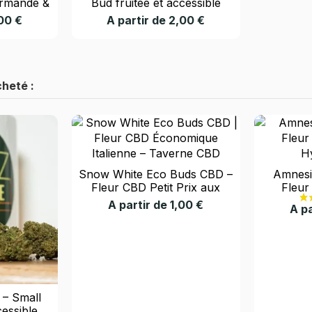
urmande &
Bud fruitée et accessible
,00 €
A partir de 2,00 €
cheté :
Snow White Eco Buds CBD –
Amnesi
Fleur CBD Petit Prix aux
Fleur
Notes Douces et Résineuses
H
A partir de 1,00 €
A pa
 – Small
cessible