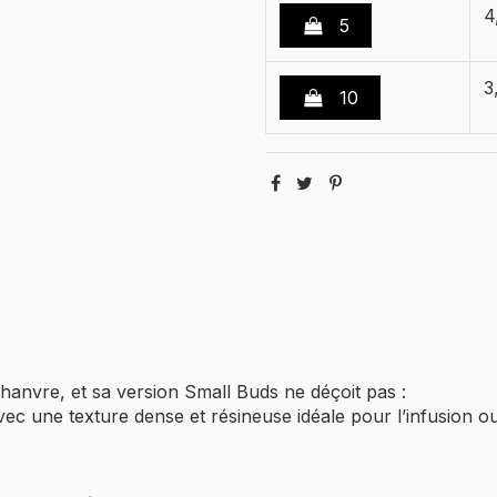
4
5
3
10
chanvre, et sa version Small Buds ne déçoit pas :
ec une texture dense et résineuse idéale pour l’infusion ou