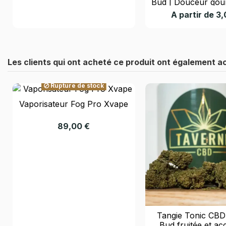
Bud | Douceur go
détente
A partir de 3
Les clients qui ont acheté ce produit ont également a
Rupture de stock
Vaporisateur Fog Pro Xvape
89,00 €
Tangie Tonic CBD
Bud fruitée et ac